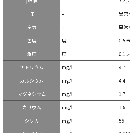
pH値
–
7.2(2
味
–
異常な
臭気
–
異常な
色度
度
0.5 
濁度
度
0.1 
ナトリウム
mg/l
4.7
カルシウム
mg/l
4.4
マグネシウム
mg/l
1.7
カリウム
mg/l
1.6
シリカ
mg/l
55