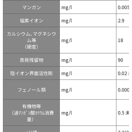
マンガン
mg/l
0.005
塩素イオン
mg/l
2.9
カルシウム､
マグネシウ
ム等
mg/l
18
（硬度）
蒸発残留物
mg/l
90
陰イオン界面活性剤
mg/l
0.02 
フェノール類
mg/l
0.000
有機物等
（過ﾏﾝｶﾞﾝ酸ｶﾘｳﾑ消費
mg/l
0.5 
量）