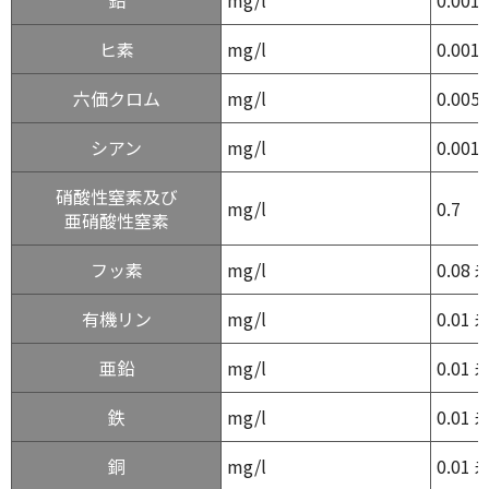
鉛
mg/l
0.001
ヒ素
mg/l
0.001
六価クロム
mg/l
0.005
シアン
mg/l
0.001
硝酸性窒素及び
mg/l
0.7
亜硝酸性窒素
フッ素
mg/l
0.08 
有機リン
mg/l
0.01 
亜鉛
mg/l
0.01 
鉄
mg/l
0.01 
銅
mg/l
0.01 