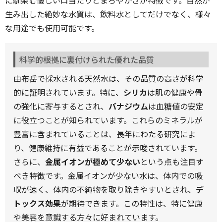
に馴染む優しい口当たりとまろやかさが特徴です。自然が
生み出した絶妙な水質は、飲料水としてだけでなく、様々
な用途でも使用可能です。
科学的根拠に裏付けられた優れた品質
由布岳で採水される天然水は、その品質の高さが科学
的に証明されています。特に、
シリカ
は肌の健康や骨
の強化に寄与するとされ、
バナジウム
は血糖値の安定
に役立つことが知られています。これらのミネラルが
豊富に含まれていることは、長年にわたる研究によ
り、健康維持に有益であることが示唆されています。
さらに、
金属イオンが極めて少ない
という点も注目す
べき特徴です。金属イオンが少ない水は、体内での吸
収が速く、体内の不純物を取り除きやすいとされ、
デ
トックス効果
が期待できます。この特性は、特に健康
や美容を意識する方々に好まれています。