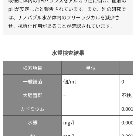
取後に体内のpHバランスをアルカリ性に傾け、血液の
pHが安定したと報告されています。また、別の研究で
は、ナノバブル水が体内のフリーラジカルを減少さ
せ、抗酸化作用があることが確認されています。
水質検査結果
検索項目
単位
一般細菌
個/ml
0
大腸菌群
–
不検出
カドミウム
0.001
水銀
mg/l
0.000