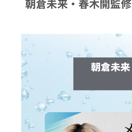
朝倉未来・春木開監修「BIO