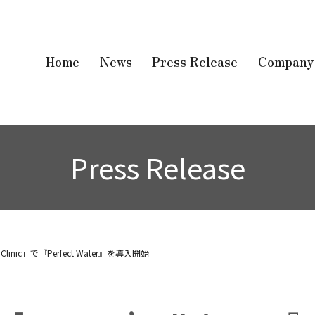
Home
News
Press Release
Company
Press Release
linic」で『Perfect Water』を導入開始