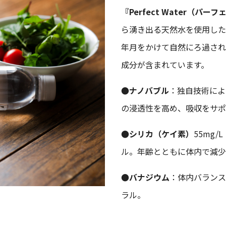
『Perfect Water（パ
ら湧き出る天然水を使用した
年月をかけて自然にろ過され
成分が含まれています。
●ナノバブル
：独自技術によ
の浸透性を高め、吸収をサポ
●シリカ（ケイ素）
55mg
ル。年齢とともに体内で減少
●バナジウム
：体内バランス
ラル。